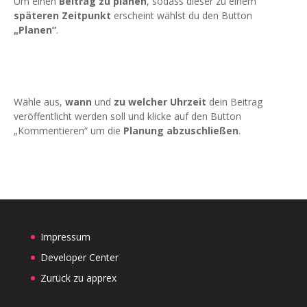
Um einen
Beitrag zu planen
, sodass dieser zu einem
späteren Zeitpunkt
erscheint wählst du den Button
„Planen“
.
Wähle aus,
wann
und
zu welcher Uhrzeit
dein Beitrag
veröffentlicht werden soll und klicke auf den Button
„Kommentieren“ um die
Planung abzuschließen
.
Impressum
Developer Center
Zurück zu apprex