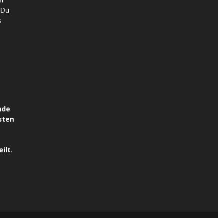
 Du
s
nde
sten
ilt
.