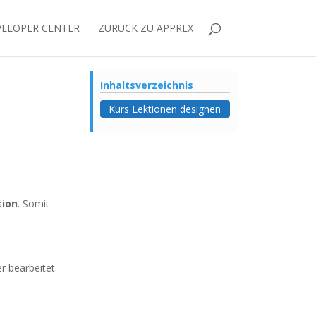
VELOPER CENTER
ZURÜCK ZU APPREX
Inhaltsverzeichnis
Kurs Lektionen designen
tion
. Somit
er bearbeitet