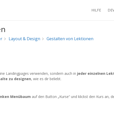
HILFE
DE
en
er
Layout & Design
Gestalten von Lektionen
deine Landingpages verwenden, sondern auch in
jeder einzelnen Lek
halte zu designen
, wie es dir beliebt.
linken Menübaum
auf den Button „Kurse“
und klickst den Kurs an, d