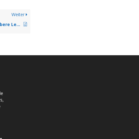
Weiter
Volle Breite für Menüleiste und Obere Leiste
le
s,
e
n