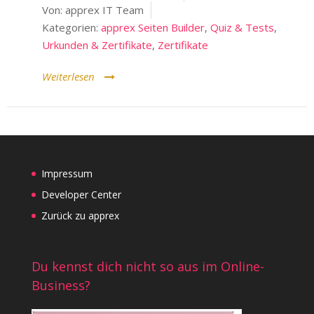
Von:
apprex IT Team
Kategorien:
apprex Seiten Builder
,
Quiz & Tests
,
Urkunden & Zertifikate
,
Zertifikate
Weiterlesen
Impressum
Developer Center
Zurück zu apprex
Du kennst dich nicht so aus im Online-
Business?