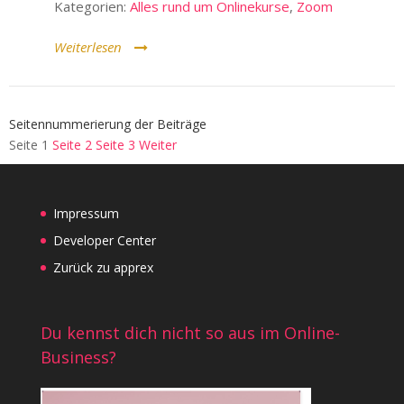
Kategorien:
Alles rund um Onlinekurse
,
Zoom
Weiterlesen
Seitennummerierung der Beiträge
Seite
1
Seite
2
Seite
3
Weiter
Impressum
Developer Center
Zurück zu apprex
Du kennst dich nicht so aus im Online-
Business?