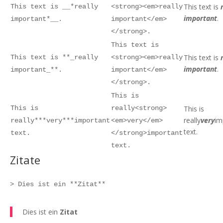
This text is
This text is __*really
<strong><em>really
important
.
important*__.
important</em>
</strong>.
This text is
This text is
This text is **_really
<strong><em>really
important
.
important_**.
important</em>
</strong>.
This is
This is
really<strong>
This is
really
very
im
really***very***important
<em>very</em>
text.
text.
</strong>important
text.
Zitate
> Dies ist ein **Zitat**
Dies ist ein
Zitat