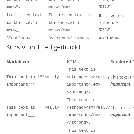
meow
.
meow*.
meow</em>.
Italicized text
Italicized text is
Italicized text
is the
cat’s
is the _cat's
the <em>cat's
meow
.
meow_.
meow</em>.
A
cat
meow
A*cat*meow
A<em>cat</em>meow
Kursiv und Fettgedruckt
Markdown
HTML
Rendered 
This text is
This text is
This text is ***really
<strong><em>really
important
.
important***.
important</em>
</strong>.
This text is
This text is
This text is ___really
<strong><em>really
important
.
important___.
important</em>
</strong>.
This text is