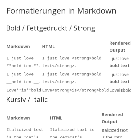
Formatierungen in Markdown
Bold / Fettgedruckt / Strong
Rendered
Markdown
HTML
Output
I just love
I just love
I just love <strong>bold
bold text
.
**bold text**.
text</strong>.
I just love
I just love
I just love <strong>bold
bold text
.
__bold text__.
text</strong>.
Love
is
bold
Love**is**bold
Love<strong>is</strong>bold
Kursiv / Italic
Rendered
Markdown
HTML
Output
Italicized text
Italicized text is
Italicized text
is the
cat’s
is the *cat's
the <em>cat's