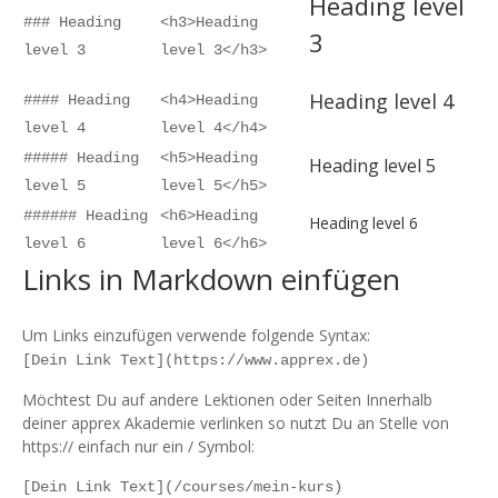
Heading level
### Heading
<h3>Heading
3
level 3
level 3</h3>
Heading level 4
#### Heading
<h4>Heading
level 4
level 4</h4>
##### Heading
<h5>Heading
Heading level 5
level 5
level 5</h5>
###### Heading
<h6>Heading
Heading level 6
level 6
level 6</h6>
Links in Markdown einfügen
Um Links einzufügen verwende folgende Syntax:
[Dein Link Text](https://www.apprex.de)
Möchtest Du auf andere Lektionen oder Seiten Innerhalb
deiner apprex Akademie verlinken so nutzt Du an Stelle von
https:// einfach nur ein / Symbol:
[Dein Link Text](/courses/mein-kurs)