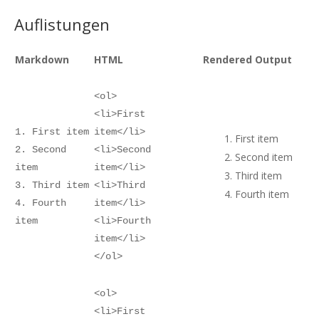
Auflistungen
Markdown
HTML
Rendered Output
<ol>
<li>First
1. First item
item</li>
First item
2. Second
<li>Second
Second item
item
item</li>
Third item
3. Third item
<li>Third
Fourth item
4. Fourth
item</li>
item
<li>Fourth
item</li>
</ol>
<ol>
<li>First