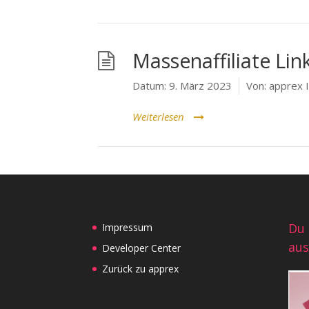
Massenaffiliate Lin
Datum:
9. März 2023
Von:
apprex 
Weiterlesen
Du 
Impressum
aus
Developer Center
Zurück zu apprex