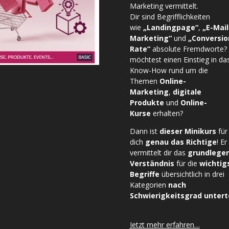
Marketing vermittelt.
Dir sind Begrifflichkeiten
wie
„Landingpage“
,
„E-Mail
Marketing“
und
„Conversio
Rate“
absolute Fremdworte?
möchtest einen Einstieg in da
Know-How rund um die
Themen
Online-
Marketing
,
digitale
Produkte
und
Online-
Kurse
erhalten?
Dann ist
dieser Minikurs
für
dich
genau das Richtige
! Er
vermittelt dir das
grundlege
Verständnis
für die
wichtig
Begriffe
übersichtlich in drei
Kategorien
nach
Schwierigkeitsgrad unterte
Jetzt mehr erfahren…