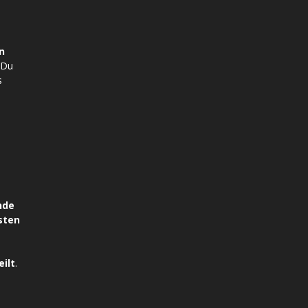
n
 Du
s
nde
sten
ilt
.