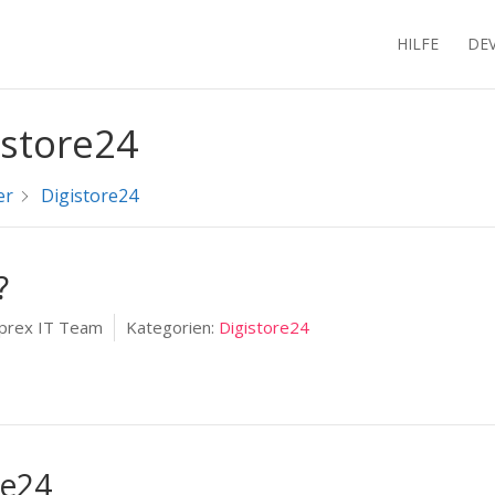
HILFE
DE
istore24
er
Digistore24
?
prex IT Team
Kategorien:
Digistore24
re24