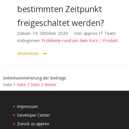
bestimmten Zeitpunkt
freigeschaltet werden?
Datum:
19. Oktober 2020
Von:
apprex IT Team
Kategorien:
Probleme rund um dein Kurs / Produkt
Weiterlesen
Seitennummerierung der Beiträge
Seite
1
Seite
2
Seite
3
Weiter
Impressum
Developer Center
Zurück zu apprex